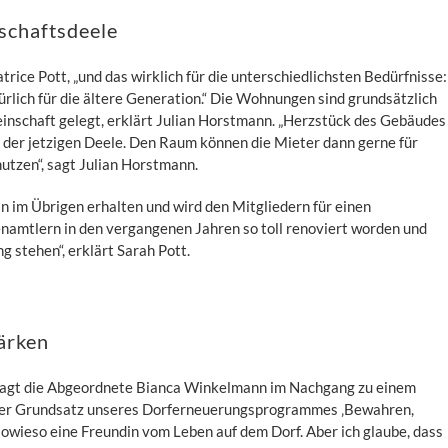
schaftsdeele
trice Pott, „und das wirklich für die unterschiedlichsten Bedürfnisse:
türlich für die ältere Generation.“ Die Wohnungen sind grundsätzlich
einschaft gelegt, erklärt Julian Horstmann. „Herzstück des Gebäudes
f der jetzigen Deele. Den Raum können die Mieter dann gerne für
utzen“, sagt Julian Horstmann.
 im Übrigen erhalten und wird den Mitgliedern für einen
enamtlern in den vergangenen Jahren so toll renoviert worden und
g stehen“, erklärt Sarah Pott.
tärken
“, sagt die Abgeordnete Bianca Winkelmann im Nachgang zu einem
 „Der Grundsatz unseres Dorferneuerungsprogrammes ‚Bewahren,
in sowieso eine Freundin vom Leben auf dem Dorf. Aber ich glaube, dass