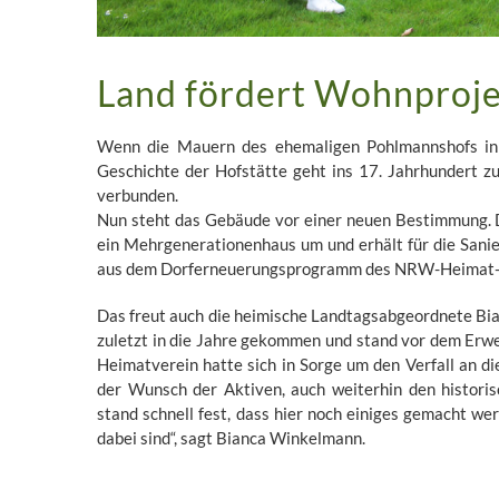
Land fördert Wohnproj
Wenn die Mauern des ehemaligen Pohlmannshofs in G
Geschichte der Hofstätte geht ins 17. Jahrhundert z
verbunden.
Nun steht das Gebäude vor einer neuen Bestimmung. D
ein Mehrgenerationenhaus um und erhält für die Sani
aus dem Dorferneuerungsprogramm des NRW-Heimat-
Das freut auch die heimische Landtagsabgeordnete Bi
zuletzt in die Jahre gekommen und stand vor dem Erwe
Heimatverein hatte sich in Sorge um den Verfall an
der Wunsch der Aktiven, auch weiterhin den historis
stand schnell fest, dass hier noch einiges gemacht we
dabei sind“, sagt Bianca Winkelmann.