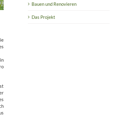
Bauen und Renovieren
Das Projekt
ie
es
in
ro
st
er
es
ch
us