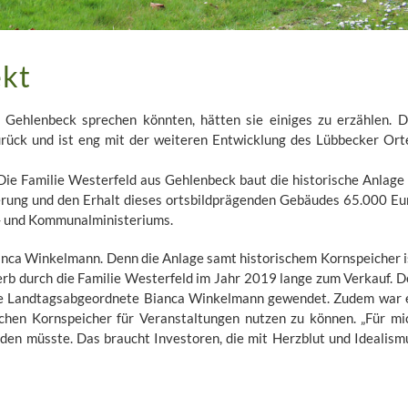
ekt
ehlenbeck sprechen könnten, hätten sie einiges zu erzählen. D
urück und ist eng mit der weiteren Entwicklung des Lübbecker Ort
ie Familie Westerfeld aus Gehlenbeck baut die historische Anlage 
erung und den Erhalt dieses ortsbildprägenden Gebäudes 65.000 Eu
 und Kommunalministeriums.
anca Winkelmann. Denn die Anlage samt historischem Kornspeicher i
rb durch die Familie Westerfeld im Jahr 2019 lange zum Verkauf. D
 die Landtagsabgeordnete Bianca Winkelmann gewendet. Zudem war 
chen Kornspeicher für Veranstaltungen nutzen zu können. „Für mi
rden müsste. Das braucht Investoren, die mit Herzblut und Idealism