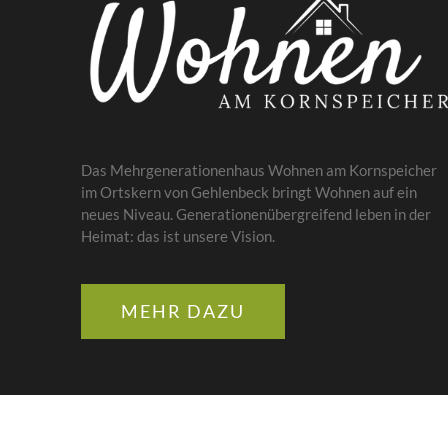
Das Mehrgenerationenhaus Wohnen am Kornspeicher
im Ortskern von Gehlenbeck bringt Wohnen auf ein
neues Niveau. Generationenübergreifend leben in der
Heimat: das ist unsere Vision.
MEHR DAZU
COPYRIGHT 2020 WESTERFELD GRUNDSTÜCKS GBR