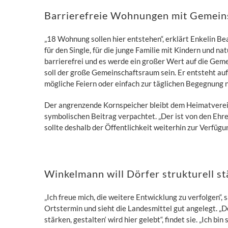
Barrierefreie Wohnungen mit Gemein
„18 Wohnung sollen hier entstehen“, erklärt Enkelin Bea
für den Single, für die junge Familie mit Kindern und na
barrierefrei und es werde ein großer Wert auf die Gem
soll der große Gemeinschaftsraum sein. Er entsteht au
mögliche Feiern oder einfach zur täglichen Begegnung n
Der angrenzende Kornspeicher bleibt dem Heimatverein
symbolischen Beitrag verpachtet. „Der ist von den Ehr
sollte deshalb der Öffentlichkeit weiterhin zur Verfügun
Winkelmann will Dörfer strukturell s
„Ich freue mich, die weitere Entwicklung zu verfolgen
Ortstermin und sieht die Landesmittel gut angelegt.
stärken, gestalten‘ wird hier gelebt“, findet sie. „Ich b